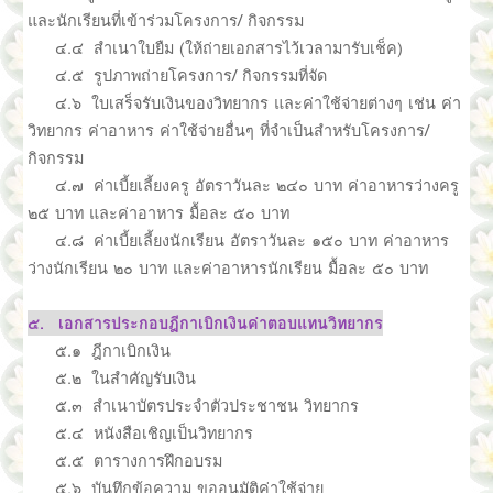
และนักเรียนที่เข้าร่วมโครงการ/ กิจกรรม
๔.๔ สำเนาใบยืม (ให้ถ่ายเอกสารไว้เวลามารับเช็ค)
๔.๕ รูปภาพถ่ายโครงการ/ กิจกรรมที่จัด
๔.๖ ใบเสร็จรับเงินของวิทยากร และค่าใช้จ่ายต่างๆ เช่น ค่า
วิทยากร ค่าอาหาร ค่าใช้จ่ายอื่นๆ ที่จำเป็นสำหรับโครงการ/
กิจกรรม
๔.๗ ค่าเบี้ยเลี้ยงครู อัตราวันละ ๒๔๐ บาท ค่าอาหารว่างครู
๒๕ บาท และค่าอาหาร มื้อละ ๕๐ บาท
๔.๘ ค่าเบี้ยเลี้ยงนักเรียน อัตราวันละ ๑๕๐ บาท ค่าอาหาร
ว่างนักเรียน ๒๐ บาท และค่าอาหารนักเรียน มื้อละ ๕๐ บาท
๕. เอกสารประกอบฎีกาเบิกเงินค่าตอบแทนวิทยากร
๕.๑ ฎีกาเบิกเงิน
๕.๒ ในสำคัญรับเงิน
๕.๓ สำเนาบัตรประจำตัวประชาชน วิทยากร
๕.๔ หนังสือเชิญเป็นวิทยากร
๕.๕ ตารางการฝึกอบรม
๕.๖ บันทึกข้อความ ขออนุมัติค่าใช้จ่าย