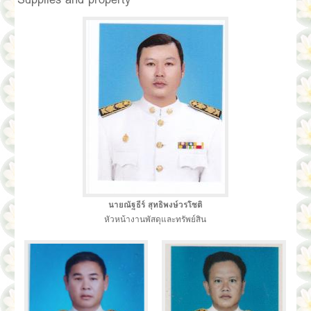
นายณัฐธีร์ สุทธิพงษ์วรโชติ
หัวหน้างานพัสดุและทรัพย์สิน