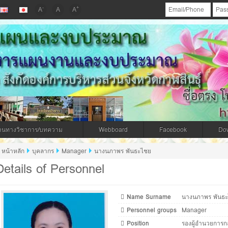
-
+
A
A
A
นบัวขาว
านทางวิชาการ/บทความ
Webboard
Facebook
Do
หน้าหลัก
บุคลากร
Manager
นางนภาพร พันธะไชย
Details of Personnel
Name Surname
นางนภาพร พันธ
Personnel groups
Manager
Position
รองผู้อำนวยการกล